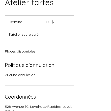
Atelier tartes
80 dollars
canadiens
Terminé
T
80 $
e
r
l'atelier sucré salé
m
i
n
é
Places disponibles
Politique d'annulation
Aucune annulation
Coordonnées
528 Avenue 10, Laval-des-Rapides, Laval,