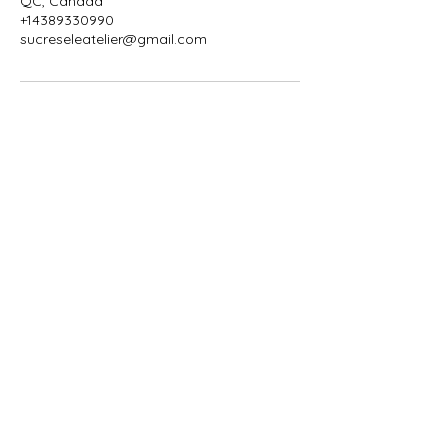
QC, Canada
+14389330990
sucreseleatelier@gmail.com
Accueil
À propos
Galerie
photos
Ateliers
et
services
Nous joindre
Politique de confidentialité
Mentions légales
Politique de cookies