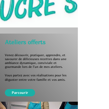
Ateliers offerts
Venez découvrir, pratiquer, apprendre, et
savourer de délicieuses
recettes dans une
ambiance dynamique, conviviale et
gourmande lors de l'un de mes ateliers.
Vous partez avec vos réalisations pour les
déguster entre votre famille et vos amis.
Parcourir